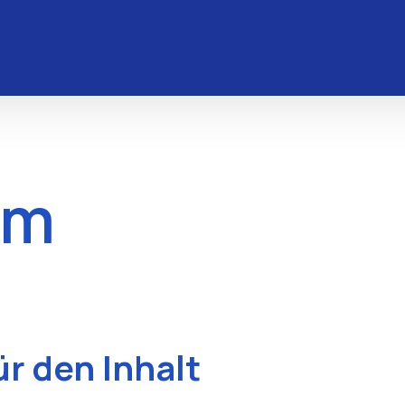
um
ür den Inhalt