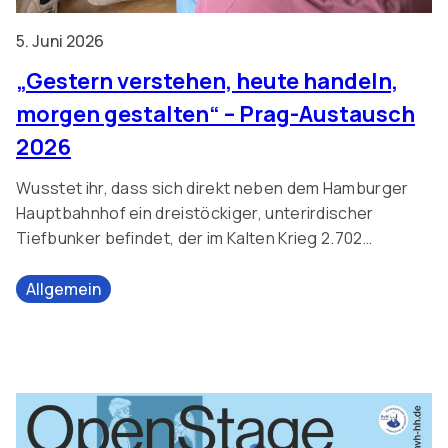
5. Juni 2026
„Gestern verstehen, heute handeln,
morgen gestalten“ – Prag-Austausch
2026
Wusstet ihr, dass sich direkt neben dem Hamburger
Hauptbahnhof ein dreistöckiger, unterirdischer
Tiefbunker befindet, der im Kalten Krieg 2.702
Menschen Schutz bieten sollte? Oder dass die Heil-
und Pflegeanstalt Lüneburg ein Ort der NS-
Allgemein
Krankenmorde war? 14 Prager Schülerinnen und
Schüler des 10. und 11. Jahrganges besuchten uns vom
30.05.-05.06.2026 und gemeinsam beschäftigten wir
uns mit […]