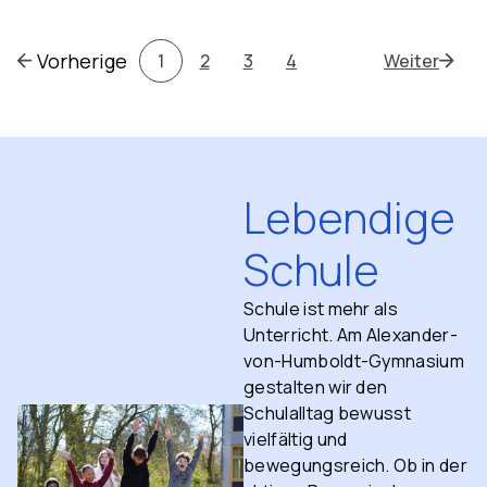
Herrn Eggert, über einen längeren Zeitraum hinweg an
einem […]
Vorherige
1
2
3
4
Weiter
Lebendige
Schule
Schule ist mehr als
Unterricht. Am Alexander-
von-Humboldt-Gymnasium
gestalten wir den
Schulalltag bewusst
vielfältig und
bewegungsreich. Ob in der