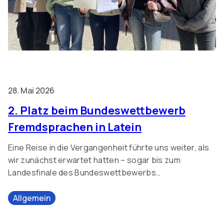
28. Mai 2026
2. Platz beim Bundeswettbewerb
Fremdsprachen in Latein
Eine Reise in die Vergangenheit führte uns weiter, als
wir zunächst erwartet hatten – sogar bis zum
Landesfinale des Bundeswettbewerbs
Fremdsprachen 2026. In diesem Schuljahr haben wir,
die Schülerinnen des Lateinkurses der 8a, am
Allgemein
Bundeswettbewerb Fremdsprachen in der Kategorie
Latein teilgenommen. Dafür haben wir, zusammen mit